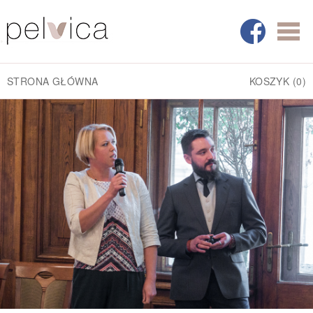
STRONA GŁÓWNA
KOSZYK
(0)